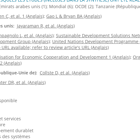
Émirats arabes unis
(1)
Mondial
(6)
OCDE
(2)
Tanzanie (Républiqu
en C, et al. 1 (Anglais)
Gao L & Bryan BA (Anglais)
s unis
:
Jayaraman R, et al. (Anglais)
pagnolo L, et al. (Anglais)
Sustainable Development Solutions Netw
lopment Group (Anglais)
United Nations Development Programme (
URL available; refer to review article's URL (Anglais)
sation for Economic Cooperation and Development 1 (Anglais)
Org
 (Anglais)
publique-Unie de)
:
Collste D, et al. (Anglais)
ter DR, et al. (Anglais)
sponible
t services
ure
pement durablet
 des systèmes