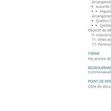
Arrangeme
Autorité 
Imputa
Arrangement
Quelles t
Systèm
Objectif de 
9. Industri
11. Villes
17. Partena
THÈME
Pas encore di
REGROUPEME
Commonwealth 
POINT DE MIR
Cible du doc