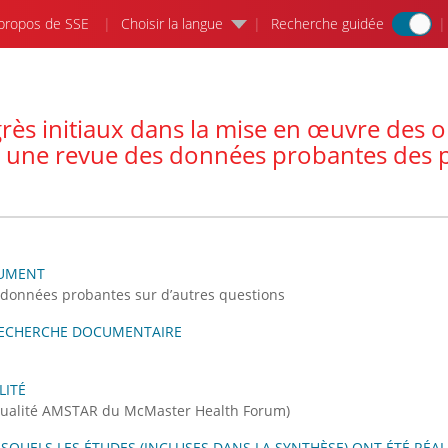
propos de SSE
Choisir la langue
Recherche guidée
rès initiaux dans la mise en œuvre des 
: une revue des données probantes des 
CUMENT
données probantes sur d’autres questions
RECHERCHE DOCUMENTAIRE
LITÉ
 qualité AMSTAR du McMaster Health Forum)
SQUELS LES ÉTUDES (INCLUSES DANS LA SYNTHÈSE) ONT ÉTÉ RÉAL