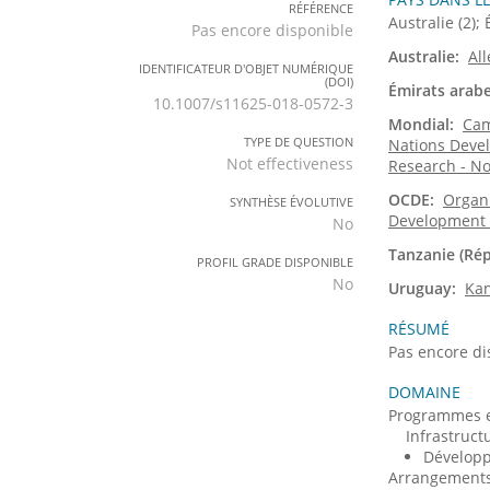
RÉFÉRENCE
Australie
(2)
Pas encore disponible
Australie
:
All
IDENTIFICATEUR D'OBJET NUMÉRIQUE
(DOI)
Émirats arabe
10.1007/s11625-018-0572-3
Mondial
:
Cam
TYPE DE QUESTION
Nations Deve
Not effectiveness
Research - No 
OCDE
:
Organi
SYNTHÈSE ÉVOLUTIVE
Development 2
No
Tanzanie (Ré
PROFIL GRADE DISPONIBLE
No
Uruguay
:
Kan
RÉSUMÉ
Pas encore di
DOMAINE
Programmes e
Infrastruct
Dévelop
Arrangements